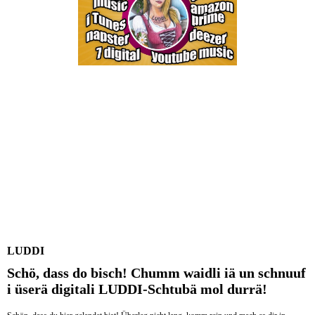
LUDDI
Schö, dass do bisch! Chumm waidli iä un schnuuf
i üserä digitali LUDDI-Schtubä mol durrä!