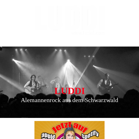
LUDDI
Alemannenrock aus dem Schwarzwald