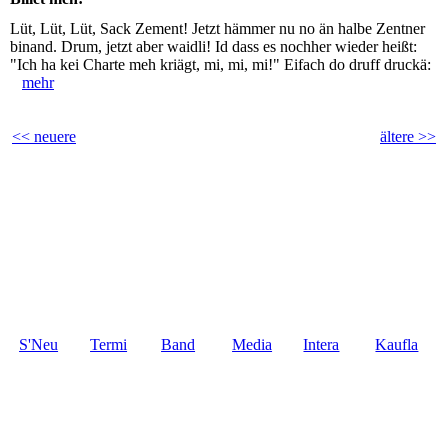
Lüt, Lüt, Lüt, Sack Zement! Jetzt hämmer nu no än halbe Zentner
binand. Drum, jetzt aber waidli! Id dass es nochher wieder heißt:
"Ich ha kei Charte meh kriägt, mi, mi, mi!" Eifach do druff druckä:
mehr
<< neuere
ältere >>
S'Neu
Termi
Band
Media
Intera
Kaufla
scht
ne
thek
ktiv
den