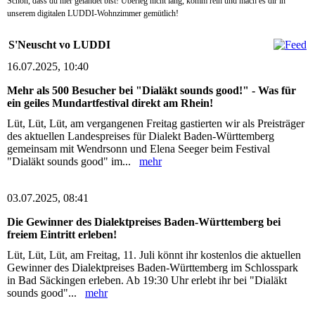
Schön, dass du hier gelandet bist! Überleg nicht lang, komm rein und mach es dir in
unserem digitalen LUDDI-Wohnzimmer gemütlich!
S'Neuscht vo LUDDI
16.07.2025, 10:40
Mehr als 500 Besucher bei "Dialäkt sounds good!" - Was für
ein geiles Mundartfestival direkt am Rhein!
Lüt, Lüt, Lüt, am vergangenen Freitag gastierten wir als Preisträger
des aktuellen Landespreises für Dialekt Baden-Württemberg
gemeinsam mit Wendrsonn und Elena Seeger beim Festival
"Dialäkt sounds good" im...
mehr
03.07.2025, 08:41
Die Gewinner des Dialektpreises Baden-Württemberg bei
freiem Eintritt erleben!
Lüt, Lüt, Lüt, am Freitag, 11. Juli könnt ihr kostenlos die aktuellen
Gewinner des Dialektpreises Baden-Württemberg im Schlosspark
in Bad Säckingen erleben. Ab 19:30 Uhr erlebt ihr bei "Dialäkt
sounds good"...
mehr